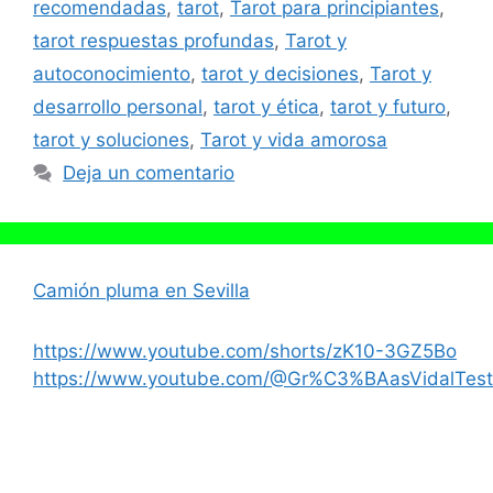
recomendadas
,
tarot
,
Tarot para principiantes
,
tarot respuestas profundas
,
Tarot y
autoconocimiento
,
tarot y decisiones
,
Tarot y
desarrollo personal
,
tarot y ética
,
tarot y futuro
,
tarot y soluciones
,
Tarot y vida amorosa
Deja un comentario
Camión pluma en Sevilla
https://www.youtube.com/shorts/zK10-3GZ5Bo
https://www.youtube.com/@Gr%C3%BAasVidalTest