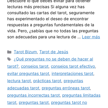
Descubre lo que debes evitar para obtener
lecturas más precisas Si alguna vez has
consultado las cartas del tarot, seguramente
has experimentado el deseo de encontrar
respuestas a preguntas fundamentales de la
vida. Pero, ¿sabías que no todas las preguntas
son adecuadas para una lectura de …
Leer más
Categorías
Tarot Bizum
,
Tarot de Jesús
Etiquetas
¿Qué preguntas no se deben de hacer al
tarot?
,
consejos tarot
,
consejos tarot efectivo
,
evitar preguntas tarot
,
interpretaciones tarot
,
lectura tarot
,
prácticas tarot
,
preguntas
adecuadas tarot
,
preguntas erróneas tarot
,
preguntas incorrectas tarot
,
preguntas limitadas
tarot
,
preguntas tarot
,
preguntas tarot no