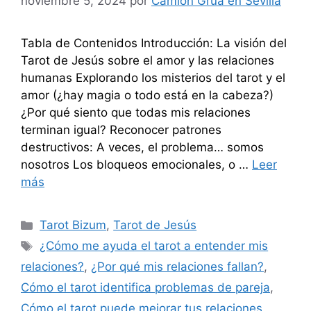
noviembre 5, 2024
por
Camión Grúa en Sevilla
Tabla de Contenidos Introducción: La visión del
Tarot de Jesús sobre el amor y las relaciones
humanas Explorando los misterios del tarot y el
amor (¿hay magia o todo está en la cabeza?)
¿Por qué siento que todas mis relaciones
terminan igual? Reconocer patrones
destructivos: A veces, el problema… somos
nosotros Los bloqueos emocionales, o …
Leer
más
Categorías
Tarot Bizum
,
Tarot de Jesús
Etiquetas
¿Cómo me ayuda el tarot a entender mis
relaciones?
,
¿Por qué mis relaciones fallan?
,
Cómo el tarot identifica problemas de pareja
,
Cómo el tarot puede mejorar tus relaciones
,