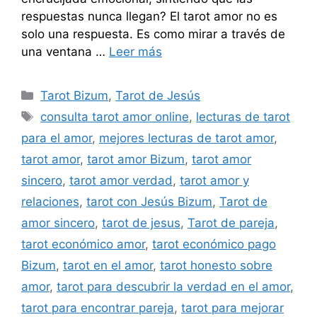
respuestas nunca llegan? El tarot amor no es
solo una respuesta. Es como mirar a través de
una ventana …
Leer más
Categorías
Tarot Bizum
,
Tarot de Jesús
Etiquetas
consulta tarot amor online
,
lecturas de tarot
para el amor
,
mejores lecturas de tarot amor
,
tarot amor
,
tarot amor Bizum
,
tarot amor
sincero
,
tarot amor verdad
,
tarot amor y
relaciones
,
tarot con Jesús Bizum
,
Tarot de
amor sincero
,
tarot de jesus
,
Tarot de pareja
,
tarot económico amor
,
tarot económico pago
Bizum
,
tarot en el amor
,
tarot honesto sobre
amor
,
tarot para descubrir la verdad en el amor
,
tarot para encontrar pareja
,
tarot para mejorar