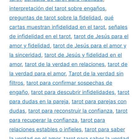
interpretación del tarot sobre engaños
,
preguntas de tarot sobre la fidelidad
,
qué
cartas muestran infidelidad en el tarot
,
señales
de infidelidad en el tarot
,
tarot de Jesús para el
amor y fidelidad
,
tarot de Jesús para el amor y
la sinceridad
,
tarot de Jesús y fidelidad en el
amor
,
tarot de la verdad en relaciones
,
tarot de
la verdad para el amor
,
Tarot de la verdad sin
filtros
,
tarot para confirmar sospechas de
engaño
,
tarot para descubrir infidelidades
,
tarot
para dudas en la pareja
,
tarot para parejas con
dudas
,
tarot para reconstruir la confianza
,
tarot
para recuperar la confianza
,
tarot para
relaciones estables o infieles
,
tarot para saber
la verdad en el amor
,
tarot para saber la verdad