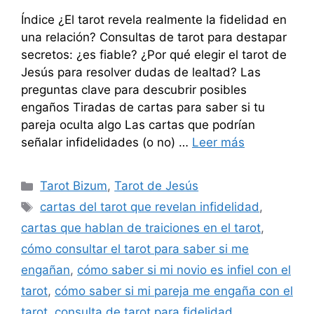
Índice ¿El tarot revela realmente la fidelidad en
una relación? Consultas de tarot para destapar
secretos: ¿es fiable? ¿Por qué elegir el tarot de
Jesús para resolver dudas de lealtad? Las
preguntas clave para descubrir posibles
engaños Tiradas de cartas para saber si tu
pareja oculta algo Las cartas que podrían
señalar infidelidades (o no) …
Leer más
Categorías
Tarot Bizum
,
Tarot de Jesús
Etiquetas
cartas del tarot que revelan infidelidad
,
cartas que hablan de traiciones en el tarot
,
cómo consultar el tarot para saber si me
engañan
,
cómo saber si mi novio es infiel con el
tarot
,
cómo saber si mi pareja me engaña con el
tarot
,
consulta de tarot para fidelidad
,