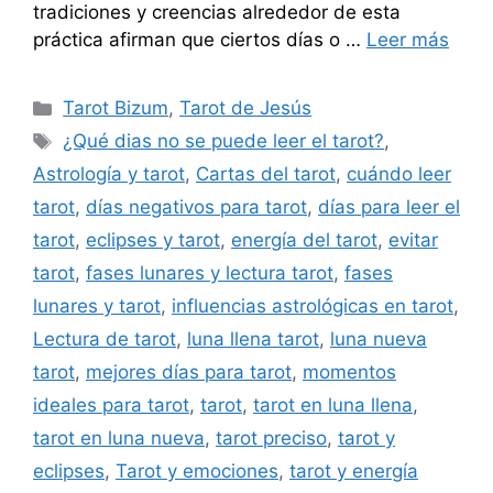
tradiciones y creencias alrededor de esta
práctica afirman que ciertos días o …
Leer más
Categorías
Tarot Bizum
,
Tarot de Jesús
Etiquetas
¿Qué dias no se puede leer el tarot?
,
Astrología y tarot
,
Cartas del tarot
,
cuándo leer
tarot
,
días negativos para tarot
,
días para leer el
tarot
,
eclipses y tarot
,
energía del tarot
,
evitar
tarot
,
fases lunares y lectura tarot
,
fases
lunares y tarot
,
influencias astrológicas en tarot
,
Lectura de tarot
,
luna llena tarot
,
luna nueva
tarot
,
mejores días para tarot
,
momentos
ideales para tarot
,
tarot
,
tarot en luna llena
,
tarot en luna nueva
,
tarot preciso
,
tarot y
eclipses
,
Tarot y emociones
,
tarot y energía