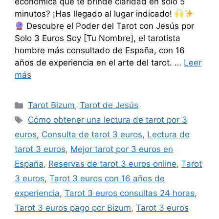
económica que te brinde claridad en solo 5
minutos? ¡Has llegado al lugar indicado!
Descubre el Poder del Tarot con Jesús por
Solo 3 Euros Soy [Tu Nombre], el tarotista
hombre más consultado de España, con 16
años de experiencia en el arte del tarot. …
Leer
más
Categorías
Tarot Bizum
,
Tarot de Jesús
Etiquetas
Cómo obtener una lectura de tarot por 3
euros
,
Consulta de tarot 3 euros
,
Lectura de
tarot 3 euros
,
Mejor tarot por 3 euros en
España
,
Reservas de tarot 3 euros online
,
Tarot
3 euros
,
Tarot 3 euros con 16 años de
experiencia
,
Tarot 3 euros consultas 24 horas
,
Tarot 3 euros pago por Bizum
,
Tarot 3 euros