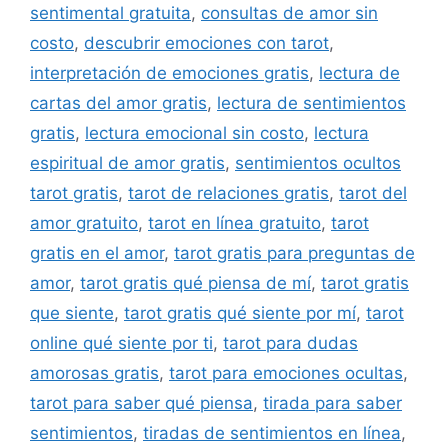
sentimental gratuita
,
consultas de amor sin
costo
,
descubrir emociones con tarot
,
interpretación de emociones gratis
,
lectura de
cartas del amor gratis
,
lectura de sentimientos
gratis
,
lectura emocional sin costo
,
lectura
espiritual de amor gratis
,
sentimientos ocultos
tarot gratis
,
tarot de relaciones gratis
,
tarot del
amor gratuito
,
tarot en línea gratuito
,
tarot
gratis en el amor
,
tarot gratis para preguntas de
amor
,
tarot gratis qué piensa de mí
,
tarot gratis
que siente
,
tarot gratis qué siente por mí
,
tarot
online qué siente por ti
,
tarot para dudas
amorosas gratis
,
tarot para emociones ocultas
,
tarot para saber qué piensa
,
tirada para saber
sentimientos
,
tiradas de sentimientos en línea
,