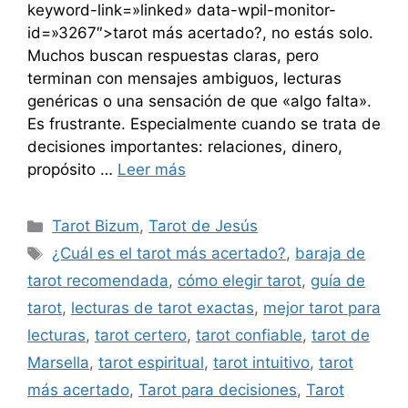
keyword-link=»linked» data-wpil-monitor-
id=»3267″>tarot más acertado?, no estás solo.
Muchos buscan respuestas claras, pero
terminan con mensajes ambiguos, lecturas
genéricas o una sensación de que «algo falta».
Es frustrante. Especialmente cuando se trata de
decisiones importantes: relaciones, dinero,
propósito …
Leer más
Categorías
Tarot Bizum
,
Tarot de Jesús
Etiquetas
¿Cuál es el tarot más acertado?
,
baraja de
tarot recomendada
,
cómo elegir tarot
,
guía de
tarot
,
lecturas de tarot exactas
,
mejor tarot para
lecturas
,
tarot certero
,
tarot confiable
,
tarot de
Marsella
,
tarot espiritual
,
tarot intuitivo
,
tarot
más acertado
,
Tarot para decisiones
,
Tarot