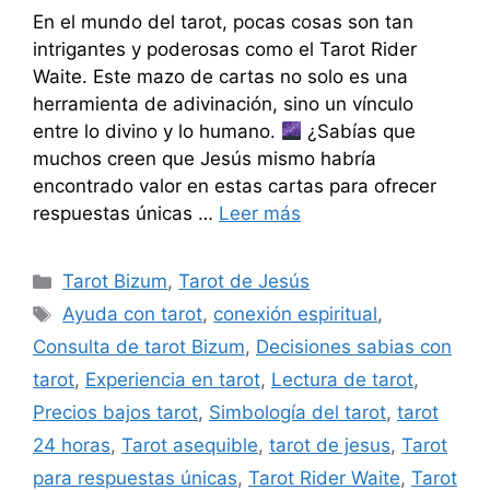
En el mundo del tarot, pocas cosas son tan
intrigantes y poderosas como el Tarot Rider
Waite. Este mazo de cartas no solo es una
herramienta de adivinación, sino un vínculo
entre lo divino y lo humano.
¿Sabías que
muchos creen que Jesús mismo habría
encontrado valor en estas cartas para ofrecer
respuestas únicas …
Leer más
Categorías
Tarot Bizum
,
Tarot de Jesús
Etiquetas
Ayuda con tarot
,
conexión espiritual
,
Consulta de tarot Bizum
,
Decisiones sabias con
tarot
,
Experiencia en tarot
,
Lectura de tarot
,
Precios bajos tarot
,
Simbología del tarot
,
tarot
24 horas
,
Tarot asequible
,
tarot de jesus
,
Tarot
para respuestas únicas
,
Tarot Rider Waite
,
Tarot