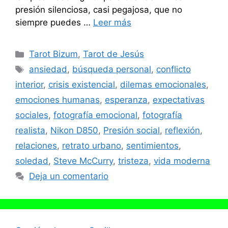
presión silenciosa, casi pegajosa, que no
siempre puedes …
Leer más
Categorías
Tarot Bizum
,
Tarot de Jesús
Etiquetas
ansiedad
,
búsqueda personal
,
conflicto
interior
,
crisis existencial
,
dilemas emocionales
,
emociones humanas
,
esperanza
,
expectativas
sociales
,
fotografía emocional
,
fotografía
realista
,
Nikon D850
,
Presión social
,
reflexión
,
relaciones
,
retrato urbano
,
sentimientos
,
soledad
,
Steve McCurry
,
tristeza
,
vida moderna
Deja un comentario