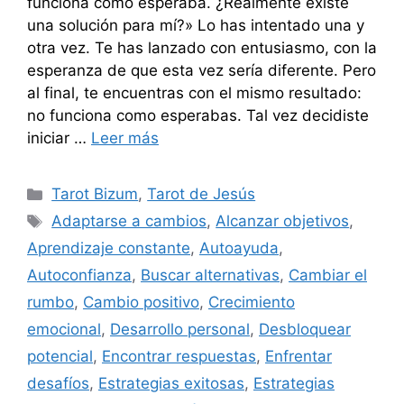
funciona como esperaba. ¿Realmente existe
una solución para mí?» Lo has intentado una y
otra vez. Te has lanzado con entusiasmo, con la
esperanza de que esta vez sería diferente. Pero
al final, te encuentras con el mismo resultado:
no funciona como esperabas. Tal vez decidiste
iniciar …
Leer más
Categorías
Tarot Bizum
,
Tarot de Jesús
Etiquetas
Adaptarse a cambios
,
Alcanzar objetivos
,
Aprendizaje constante
,
Autoayuda
,
Autoconfianza
,
Buscar alternativas
,
Cambiar el
rumbo
,
Cambio positivo
,
Crecimiento
emocional
,
Desarrollo personal
,
Desbloquear
potencial
,
Encontrar respuestas
,
Enfrentar
desafíos
,
Estrategias exitosas
,
Estrategias