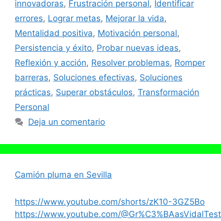
innovadoras
,
Frustración personal
,
Identificar
errores
,
Lograr metas
,
Mejorar la vida
,
Mentalidad positiva
,
Motivación personal
,
Persistencia y éxito
,
Probar nuevas ideas
,
Reflexión y acción
,
Resolver problemas
,
Romper
barreras
,
Soluciones efectivas
,
Soluciones
prácticas
,
Superar obstáculos
,
Transformación
Personal
Deja un comentario
Camión pluma en Sevilla
https://www.youtube.com/shorts/zK10-3GZ5Bo
https://www.youtube.com/@Gr%C3%BAasVidalTest