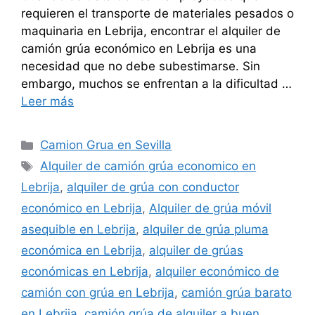
requieren el transporte de materiales pesados o
maquinaria en Lebrija, encontrar el alquiler de
camión grúa económico en Lebrija es una
necesidad que no debe subestimarse. Sin
embargo, muchos se enfrentan a la dificultad …
Leer más
Categorías
Camion Grua en Sevilla
Etiquetas
Alquiler de camión grúa economico en
Lebrija
,
alquiler de grúa con conductor
económico en Lebrija
,
Alquiler de grúa móvil
asequible en Lebrija
,
alquiler de grúa pluma
económica en Lebrija
,
alquiler de grúas
económicas en Lebrija
,
alquiler económico de
camión con grúa en Lebrija
,
camión grúa barato
en Lebrija
,
camión grúa de alquiler a buen