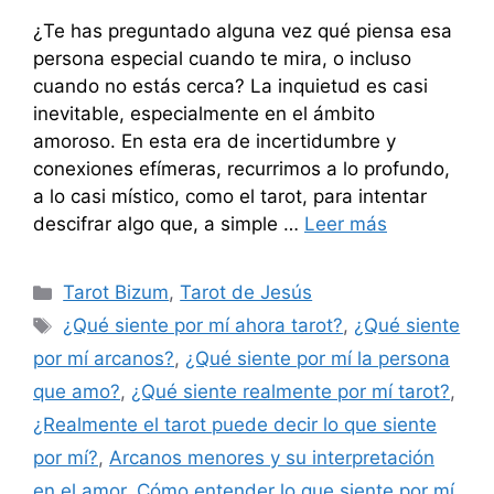
¿Te has preguntado alguna vez qué piensa esa
persona especial cuando te mira, o incluso
cuando no estás cerca? La inquietud es casi
inevitable, especialmente en el ámbito
amoroso. En esta era de incertidumbre y
conexiones efímeras, recurrimos a lo profundo,
a lo casi místico, como el tarot, para intentar
descifrar algo que, a simple …
Leer más
Categorías
Tarot Bizum
,
Tarot de Jesús
Etiquetas
¿Qué siente por mí ahora tarot?
,
¿Qué siente
por mí arcanos?
,
¿Qué siente por mí la persona
que amo?
,
¿Qué siente realmente por mí tarot?
,
¿Realmente el tarot puede decir lo que siente
por mí?
,
Arcanos menores y su interpretación
en el amor
,
Cómo entender lo que siente por mí