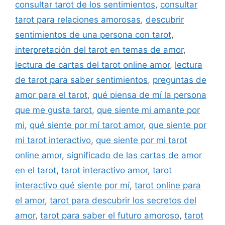
consultar tarot de los sentimientos
,
consultar
tarot para relaciones amorosas
,
descubrir
sentimientos de una persona con tarot
,
interpretación del tarot en temas de amor
,
lectura de cartas del tarot online amor
,
lectura
de tarot para saber sentimientos
,
preguntas de
amor para el tarot
,
qué piensa de mí la persona
que me gusta tarot
,
que siente mi amante por
mi
,
qué siente por mí tarot amor
,
que siente por
mi tarot interactivo
,
que siente por mi tarot
online amor
,
significado de las cartas de amor
en el tarot
,
tarot interactivo amor
,
tarot
interactivo qué siente por mí
,
tarot online para
el amor
,
tarot para descubrir los secretos del
amor
,
tarot para saber el futuro amoroso
,
tarot