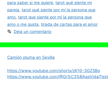
para saber si me quiere
,
tarot qué siente mi
pareja
,
tarot qué siente por mí la persona que
amo
,
tarot que siente por mí la persona que
amo o me gusta
,
tirada de cartas para el amor
Deja un comentario
Camión pluma en Sevilla
https://www.youtube.com/shorts/zK10-3GZ5Bo
https://www.youtube.com/@Gr%C3%BAasVidalTest