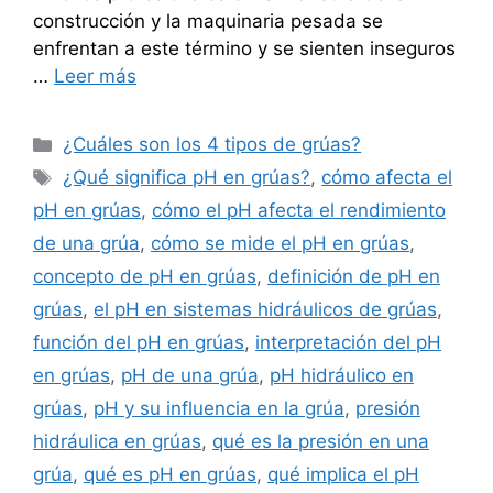
construcción y la maquinaria pesada se
enfrentan a este término y se sienten inseguros
…
Leer más
Categorías
¿Cuáles son los 4 tipos de grúas?
Etiquetas
¿Qué significa pH en grúas?
,
cómo afecta el
pH en grúas
,
cómo el pH afecta el rendimiento
de una grúa
,
cómo se mide el pH en grúas
,
concepto de pH en grúas
,
definición de pH en
grúas
,
el pH en sistemas hidráulicos de grúas
,
función del pH en grúas
,
interpretación del pH
en grúas
,
pH de una grúa
,
pH hidráulico en
grúas
,
pH y su influencia en la grúa
,
presión
hidráulica en grúas
,
qué es la presión en una
grúa
,
qué es pH en grúas
,
qué implica el pH