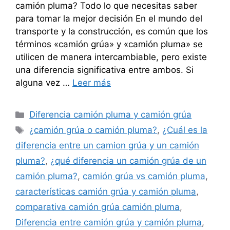
camión pluma? Todo lo que necesitas saber
para tomar la mejor decisión En el mundo del
transporte y la construcción, es común que los
términos «camión grúa» y «camión pluma» se
utilicen de manera intercambiable, pero existe
una diferencia significativa entre ambos. Si
alguna vez …
Leer más
Categorías
Diferencia camión pluma y camión grúa
Etiquetas
¿camión grúa o camión pluma?
,
¿Cuál es la
diferencia entre un camion grúa y un camión
pluma?
,
¿qué diferencia un camión grúa de un
camión pluma?
,
camión grúa vs camión pluma
,
características camión grúa y camión pluma
,
comparativa camión grúa camión pluma
,
Diferencia entre camión grúa y camión pluma
,