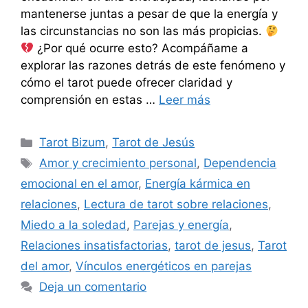
mantenerse juntas a pesar de que la energía y
las circunstancias no son las más propicias.
¿Por qué ocurre esto? Acompáñame a
explorar las razones detrás de este fenómeno y
cómo el tarot puede ofrecer claridad y
comprensión en estas …
Leer más
Categorías
Tarot Bizum
,
Tarot de Jesús
Etiquetas
Amor y crecimiento personal
,
Dependencia
emocional en el amor
,
Energía kármica en
relaciones
,
Lectura de tarot sobre relaciones
,
Miedo a la soledad
,
Parejas y energía
,
Relaciones insatisfactorias
,
tarot de jesus
,
Tarot
del amor
,
Vínculos energéticos en parejas
Deja un comentario