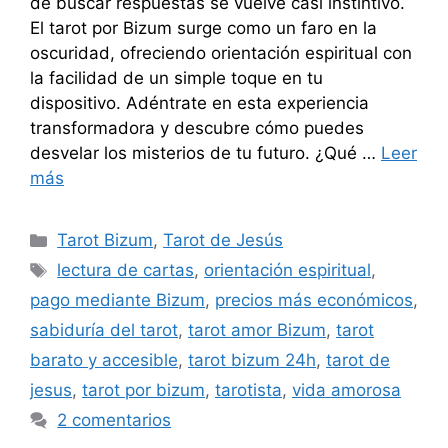
de buscar respuestas se vuelve casi instintivo.
El tarot por Bizum surge como un faro en la
oscuridad, ofreciendo orientación espiritual con
la facilidad de un simple toque en tu
dispositivo. Adéntrate en esta experiencia
transformadora y descubre cómo puedes
desvelar los misterios de tu futuro. ¿Qué …
Leer
más
Categorías
Tarot Bizum
,
Tarot de Jesús
Etiquetas
lectura de cartas
,
orientación espiritual
,
pago mediante Bizum
,
precios más económicos
,
sabiduría del tarot
,
tarot amor Bizum
,
tarot
barato y accesible
,
tarot bizum 24h
,
tarot de
jesus
,
tarot por bizum
,
tarotista
,
vida amorosa
2 comentarios