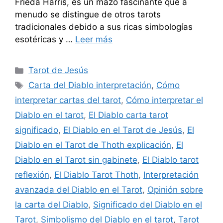
Frieda Harris, es un mazo fascinante que a
menudo se distingue de otros tarots
tradicionales debido a sus ricas simbologías
esotéricas y …
Leer más
Categorías
Tarot de Jesús
Etiquetas
Carta del Diablo interpretación
,
Cómo
interpretar cartas del tarot
,
Cómo interpretar el
Diablo en el tarot
,
El Diablo carta tarot
significado
,
El Diablo en el Tarot de Jesús
,
El
Diablo en el Tarot de Thoth explicación
,
El
Diablo en el Tarot sin gabinete
,
El Diablo tarot
reflexión
,
El Diablo Tarot Thoth
,
Interpretación
avanzada del Diablo en el Tarot
,
Opinión sobre
la carta del Diablo
,
Significado del Diablo en el
Tarot
,
Simbolismo del Diablo en el tarot
,
Tarot