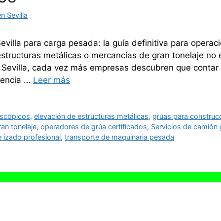
 Sevilla
evilla para carga pesada: la guía definitiva para operac
estructuras metálicas o mercancías de gran tonelaje no
n Sevilla, cada vez más empresas descubren que contar 
rencia …
Leer más
escópicos
,
elevación de estructuras metálicas
,
grúas para construc
an tonelaje
,
operadores de grúa certificados
,
Servicios de camión 
e izado profesional
,
transporte de maquinaria pesada