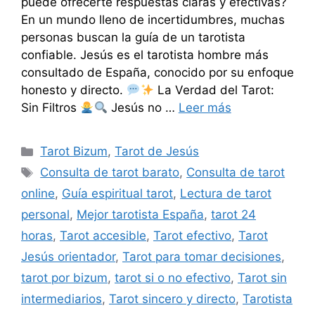
puede ofrecerte respuestas claras y efectivas?
En un mundo lleno de incertidumbres, muchas
personas buscan la guía de un tarotista
confiable. Jesús es el tarotista hombre más
consultado de España, conocido por su enfoque
honesto y directo.
La Verdad del Tarot:
Sin Filtros
Jesús no …
Leer más
Categorías
Tarot Bizum
,
Tarot de Jesús
Etiquetas
Consulta de tarot barato
,
Consulta de tarot
online
,
Guía espiritual tarot
,
Lectura de tarot
personal
,
Mejor tarotista España
,
tarot 24
horas
,
Tarot accesible
,
Tarot efectivo
,
Tarot
Jesús orientador
,
Tarot para tomar decisiones
,
tarot por bizum
,
tarot si o no efectivo
,
Tarot sin
intermediarios
,
Tarot sincero y directo
,
Tarotista