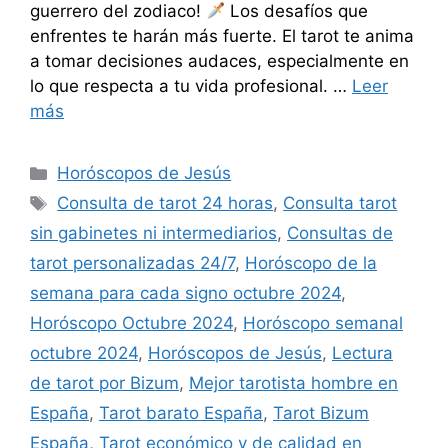
guerrero del zodiaco!
Los desafíos que
enfrentes te harán más fuerte. El tarot te anima
a tomar decisiones audaces, especialmente en
lo que respecta a tu vida profesional. …
Leer
más
Categorías
Horóscopos de Jesús
Etiquetas
Consulta de tarot 24 horas
,
Consulta tarot
sin gabinetes ni intermediarios
,
Consultas de
tarot personalizadas 24/7
,
Horóscopo de la
semana para cada signo octubre 2024
,
Horóscopo Octubre 2024
,
Horóscopo semanal
octubre 2024
,
Horóscopos de Jesús
,
Lectura
de tarot por Bizum
,
Mejor tarotista hombre en
España
,
Tarot barato España
,
Tarot Bizum
España
,
Tarot económico y de calidad en