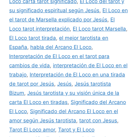
Loco carta tarot significado
,
El Loco del tarot y
su significado espiritual según Jesús
,
El Loco en
el tarot de Marsella explicado por Jesús
,
El
Loco tarot interpretación
,
El Loco tarot Marsella
,
El Loco tarot tirada
,
el mejor tarotista en
España
,
habla del Arcano El Loco
,
Interpretación de El Loco en el tarot para
cambios de vida
,
interpretación de El Loco en el
trabajo
,
Interpretación de El Loco en una tirada
de tarot por Jesús
,
Jesús
,
Jesús tarotista
Bizum
,
Jesús tarotista y su visión única de la
carta El Loco en tiradas
,
Significado del Arcano
El Loco
,
Significado del Arcano El Loco en el
amor según Jesús tarotista
,
tarot con Jesus
,
Tarot El Loco amor
,
Tarot y El Loco