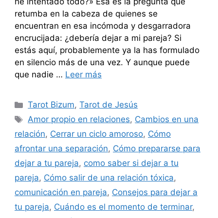
he intentado todo?» Esa es la pregunta que
retumba en la cabeza de quienes se
encuentran en esa incómoda y desgarradora
encrucijada: ¿debería dejar a mi pareja? Si
estás aquí, probablemente ya la has formulado
en silencio más de una vez. Y aunque puede
que nadie …
Leer más
Categorías
Tarot Bizum
,
Tarot de Jesús
Etiquetas
Amor propio en relaciones
,
Cambios en una
relación
,
Cerrar un ciclo amoroso
,
Cómo
afrontar una separación
,
Cómo prepararse para
dejar a tu pareja
,
como saber si dejar a tu
pareja
,
Cómo salir de una relación tóxica
,
comunicación en pareja
,
Consejos para dejar a
tu pareja
,
Cuándo es el momento de terminar
,