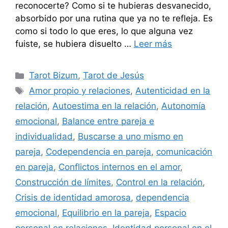
reconocerte? Como si te hubieras desvanecido,
absorbido por una rutina que ya no te refleja. Es
como si todo lo que eres, lo que alguna vez
fuiste, se hubiera disuelto …
Leer más
Categorías
Tarot Bizum
,
Tarot de Jesús
Etiquetas
Amor propio y relaciones
,
Autenticidad en la
relación
,
Autoestima en la relación
,
Autonomía
emocional
,
Balance entre pareja e
individualidad
,
Buscarse a uno mismo en
pareja
,
Codependencia en pareja
,
comunicación
en pareja
,
Conflictos internos en el amor
,
Construcción de límites
,
Control en la relación
,
Crisis de identidad amorosa
,
dependencia
emocional
,
Equilibrio en la pareja
,
Espacio