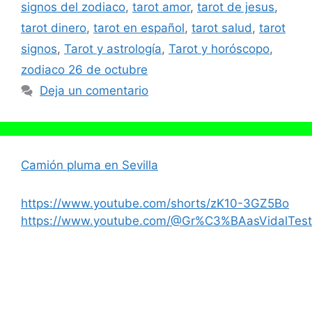
signos del zodiaco
,
tarot amor
,
tarot de jesus
,
tarot dinero
,
tarot en español
,
tarot salud
,
tarot
signos
,
Tarot y astrología
,
Tarot y horóscopo
,
zodiaco 26 de octubre
Deja un comentario
Camión pluma en Sevilla
https://www.youtube.com/shorts/zK10-3GZ5Bo
https://www.youtube.com/@Gr%C3%BAasVidalTest