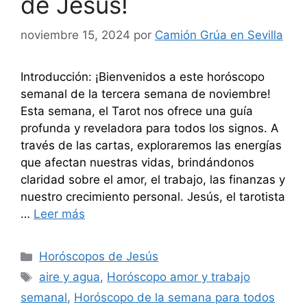
de Jesús!
noviembre 15, 2024
por
Camión Grúa en Sevilla
Introducción: ¡Bienvenidos a este horóscopo
semanal de la tercera semana de noviembre!
Esta semana, el Tarot nos ofrece una guía
profunda y reveladora para todos los signos. A
través de las cartas, exploraremos las energías
que afectan nuestras vidas, brindándonos
claridad sobre el amor, el trabajo, las finanzas y
nuestro crecimiento personal. Jesús, el tarotista
…
Leer más
Categorías
Horóscopos de Jesús
Etiquetas
aire y agua
,
Horóscopo amor y trabajo
semanal
,
Horóscopo de la semana para todos