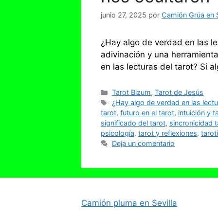
junio 27, 2025
por
Camión Grúa en S
¿Hay algo de verdad en las le
adivinación y una herramienta
en las lecturas del tarot? S
Categorías
Tarot Bizum
,
Tarot de Jesús
Etiquetas
¿Hay algo de verdad en las lectu
tarot
,
futuro en el tarot
,
intuición y t
significado del tarot
,
sincronicidad t
psicología
,
tarot y reflexiones
,
tarot
Deja un comentario
Camión pluma en Sevilla