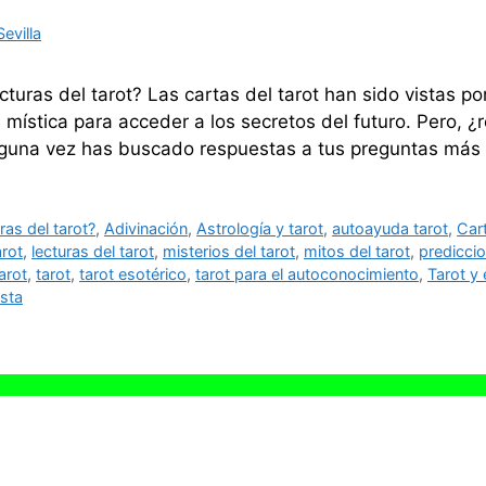
evilla
cturas del tarot? Las cartas del tarot han sido vistas
 mística para acceder a los secretos del futuro. Pero, 
i alguna vez has buscado respuestas a tus preguntas má
ras del tarot?
,
Adivinación
,
Astrología y tarot
,
autoayuda tarot
,
Cart
arot
,
lecturas del tarot
,
misterios del tarot
,
mitos del tarot
,
prediccio
arot
,
tarot
,
tarot esotérico
,
tarot para el autoconocimiento
,
Tarot y 
ista