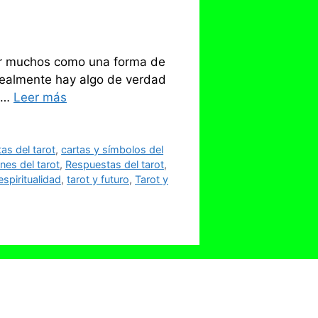
 por muchos como una forma de
¿realmente hay algo de verdad
s …
Leer más
as del tarot
,
cartas y símbolos del
nes del tarot
,
Respuestas del tarot
,
espiritualidad
,
tarot y futuro
,
Tarot y