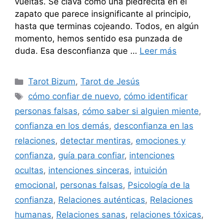
vueltas. Se clava como una piedrecita en el
zapato que parece insignificante al principio,
hasta que terminas cojeando. Todos, en algún
momento, hemos sentido esa punzada de
duda. Esa desconfianza que …
Leer más
Categorías
Tarot Bizum
,
Tarot de Jesús
Etiquetas
cómo confiar de nuevo
,
cómo identificar
personas falsas
,
cómo saber si alguien miente
,
confianza en los demás
,
desconfianza en las
relaciones
,
detectar mentiras
,
emociones y
confianza
,
guía para confiar
,
intenciones
ocultas
,
intenciones sinceras
,
intuición
emocional
,
personas falsas
,
Psicología de la
confianza
,
Relaciones auténticas
,
Relaciones
humanas
,
Relaciones sanas
,
relaciones tóxicas
,