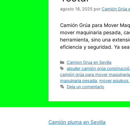
agosto 18, 2025
por
Camión Grúa en
Camión Grúa para Mover Maqui
mover maquinaria pesada, cad
herramienta, sino una extens
eficiencia y seguridad. Ya s
Categorías
Camion Grua en Sevilla
Etiquetas
alquiler camión grúa construcci
camión grúa para mover maquinari
maquinaria pesada
,
mover equipos
Deja un comentario
Camión pluma en Sevilla