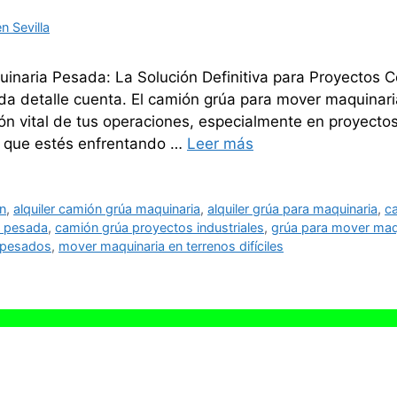
 Sevilla
naria Pesada: La Solución Definitiva para Proyectos 
a detalle cuenta. El camión grúa para mover maquinari
ión vital de tus operaciones, especialmente en proyect
ea que estés enfrentando …
Leer más
ón
,
alquiler camión grúa maquinaria
,
alquiler grúa para maquinaria
,
c
a pesada
,
camión grúa proyectos industriales
,
grúa para mover maq
 pesados
,
mover maquinaria en terrenos difíciles