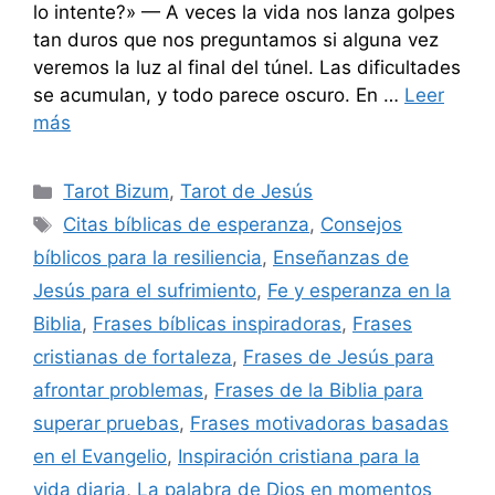
lo intente?» — A veces la vida nos lanza golpes
tan duros que nos preguntamos si alguna vez
veremos la luz al final del túnel. Las dificultades
se acumulan, y todo parece oscuro. En …
Leer
más
Categorías
Tarot Bizum
,
Tarot de Jesús
Etiquetas
Citas bíblicas de esperanza
,
Consejos
bíblicos para la resiliencia
,
Enseñanzas de
Jesús para el sufrimiento
,
Fe y esperanza en la
Biblia
,
Frases bíblicas inspiradoras
,
Frases
cristianas de fortaleza
,
Frases de Jesús para
afrontar problemas
,
Frases de la Biblia para
superar pruebas
,
Frases motivadoras basadas
en el Evangelio
,
Inspiración cristiana para la
vida diaria
,
La palabra de Dios en momentos