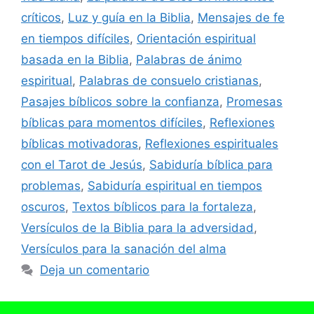
críticos
,
Luz y guía en la Biblia
,
Mensajes de fe
en tiempos difíciles
,
Orientación espiritual
basada en la Biblia
,
Palabras de ánimo
espiritual
,
Palabras de consuelo cristianas
,
Pasajes bíblicos sobre la confianza
,
Promesas
bíblicas para momentos difíciles
,
Reflexiones
bíblicas motivadoras
,
Reflexiones espirituales
con el Tarot de Jesús
,
Sabiduría bíblica para
problemas
,
Sabiduría espiritual en tiempos
oscuros
,
Textos bíblicos para la fortaleza
,
Versículos de la Biblia para la adversidad
,
Versículos para la sanación del alma
Deja un comentario