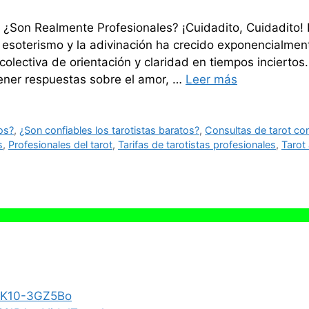
: ¿Son Realmente Profesionales? ¡Cuidadito, Cuidadito! P
 esoterismo y la adivinación ha crecido exponencialment
olectiva de orientación y claridad en tiempos incierto
tener respuestas sobre el amor, …
Leer más
ios?
,
¿Son confiables los tarotistas baratos?
,
Consultas de tarot con
s
,
Profesionales del tarot
,
Tarifas de tarotistas profesionales
,
Tarot 
/zK10-3GZ5Bo