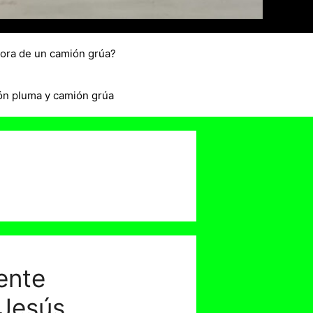
hora de un camión grúa?
ón pluma y camión grúa
ente
 Jesús