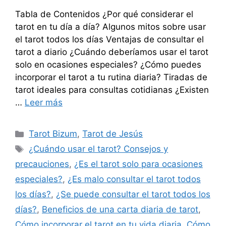
Tabla de Contenidos ¿Por qué considerar el
tarot en tu día a día? Algunos mitos sobre usar
el tarot todos los días Ventajas de consultar el
tarot a diario ¿Cuándo deberíamos usar el tarot
solo en ocasiones especiales? ¿Cómo puedes
incorporar el tarot a tu rutina diaria? Tiradas de
tarot ideales para consultas cotidianas ¿Existen
…
Leer más
Categorías
Tarot Bizum
,
Tarot de Jesús
Etiquetas
¿Cuándo usar el tarot? Consejos y
precauciones
,
¿Es el tarot solo para ocasiones
especiales?
,
¿Es malo consultar el tarot todos
los días?
,
¿Se puede consultar el tarot todos los
días?
,
Beneficios de una carta diaria de tarot
,
Cómo incorporar el tarot en tu vida diaria
,
Cómo