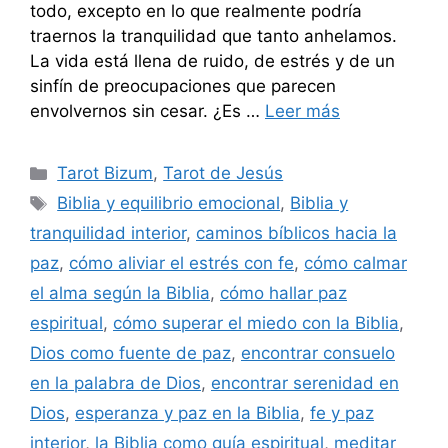
todo, excepto en lo que realmente podría
traernos la tranquilidad que tanto anhelamos.
La vida está llena de ruido, de estrés y de un
sinfín de preocupaciones que parecen
envolvernos sin cesar. ¿Es …
Leer más
Categorías
Tarot Bizum
,
Tarot de Jesús
Etiquetas
Biblia y equilibrio emocional
,
Biblia y
tranquilidad interior
,
caminos bíblicos hacia la
paz
,
cómo aliviar el estrés con fe
,
cómo calmar
el alma según la Biblia
,
cómo hallar paz
espiritual
,
cómo superar el miedo con la Biblia
,
Dios como fuente de paz
,
encontrar consuelo
en la palabra de Dios
,
encontrar serenidad en
Dios
,
esperanza y paz en la Biblia
,
fe y paz
interior
,
la Biblia como guía espiritual
,
meditar