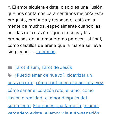
«¿El amor siquiera existe, o solo es una ilusión
que nos contamos para sentirnos mejor?» Esta
pregunta, profunda y resonante, está en la
mente de muchos, especialmente cuando las
heridas del corazón siguen frescas y las
promesas de un amor eterno parecen, al final,
como castillos de arena que la marea se lleva
sin piedad. …
Leer más
Categorías
Tarot Bizum
,
Tarot de Jesús
Etiquetas
¿Puedo amar de nuevo?
,
cicatrizar un
corazón roto
,
cómo confiar en el amor otra vez
,
cómo sanar el corazón roto
,
el amor como
ilusión o realidad
,
el amor después del
sufrimiento
,
El amor es una fantasía
,
el amor
verdadero existe
,
el amor y la auto-sanación