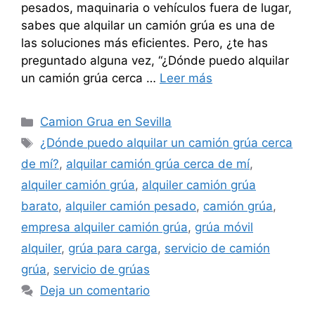
pesados, maquinaria o vehículos fuera de lugar,
sabes que alquilar un camión grúa es una de
las soluciones más eficientes. Pero, ¿te has
preguntado alguna vez, “¿Dónde puedo alquilar
un camión grúa cerca …
Leer más
Categorías
Camion Grua en Sevilla
Etiquetas
¿Dónde puedo alquilar un camión grúa cerca
de mí?
,
alquilar camión grúa cerca de mí
,
alquiler camión grúa
,
alquiler camión grúa
barato
,
alquiler camión pesado
,
camión grúa
,
empresa alquiler camión grúa
,
grúa móvil
alquiler
,
grúa para carga
,
servicio de camión
grúa
,
servicio de grúas
Deja un comentario