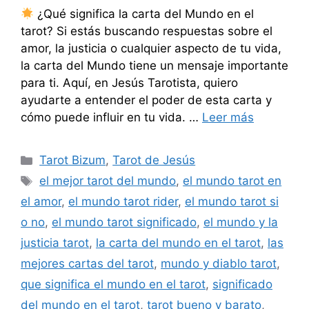
¿Qué significa la carta del Mundo en el
tarot? Si estás buscando respuestas sobre el
amor, la justicia o cualquier aspecto de tu vida,
la carta del Mundo tiene un mensaje importante
para ti. Aquí, en Jesús Tarotista, quiero
ayudarte a entender el poder de esta carta y
cómo puede influir en tu vida. …
Leer más
Categorías
Tarot Bizum
,
Tarot de Jesús
Etiquetas
el mejor tarot del mundo
,
el mundo tarot en
el amor
,
el mundo tarot rider
,
el mundo tarot si
o no
,
el mundo tarot significado
,
el mundo y la
justicia tarot
,
la carta del mundo en el tarot
,
las
mejores cartas del tarot
,
mundo y diablo tarot
,
que significa el mundo en el tarot
,
significado
del mundo en el tarot
,
tarot bueno y barato
,