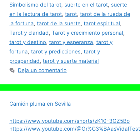
Simbolismo del tarot
,
suerte en el tarot
,
suerte
en la lectura de tarot
,
tarot
,
tarot de la rueda de
la fortuna
,
tarot de la suerte
,
tarot espiritual
,
Tarot y claridad
,
Tarot y crecimiento personal
,
tarot y destino
,
tarot y esperanza
,
tarot y
fortuna
,
tarot y predicciones
,
tarot y
prosperidad
,
tarot y suerte material
Deja un comentario
Camión pluma en Sevilla
https://www.youtube.com/shorts/zK10-3GZ5Bo
https://www.youtube.com/@Gr%C3%BAasVidalTest