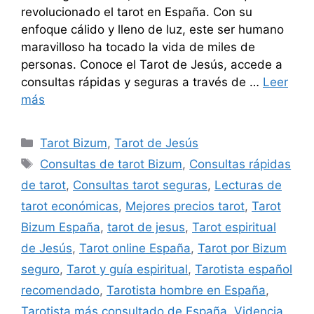
revolucionado el tarot en España. Con su
enfoque cálido y lleno de luz, este ser humano
maravilloso ha tocado la vida de miles de
personas. Conoce el Tarot de Jesús, accede a
consultas rápidas y seguras a través de …
Leer
más
Categorías
Tarot Bizum
,
Tarot de Jesús
Etiquetas
Consultas de tarot Bizum
,
Consultas rápidas
de tarot
,
Consultas tarot seguras
,
Lecturas de
tarot económicas
,
Mejores precios tarot
,
Tarot
Bizum España
,
tarot de jesus
,
Tarot espiritual
de Jesús
,
Tarot online España
,
Tarot por Bizum
seguro
,
Tarot y guía espiritual
,
Tarotista español
recomendado
,
Tarotista hombre en España
,
Tarotista más consultado de España
,
Videncia