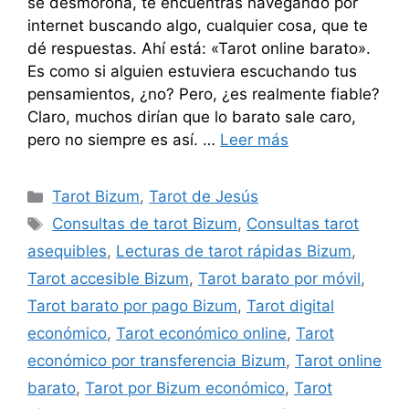
se desmorona, te encuentras navegando por
internet buscando algo, cualquier cosa, que te
dé respuestas. Ahí está: «Tarot online barato».
Es como si alguien estuviera escuchando tus
pensamientos, ¿no? Pero, ¿es realmente fiable?
Claro, muchos dirían que lo barato sale caro,
pero no siempre es así. …
Leer más
Categorías
Tarot Bizum
,
Tarot de Jesús
Etiquetas
Consultas de tarot Bizum
,
Consultas tarot
asequibles
,
Lecturas de tarot rápidas Bizum
,
Tarot accesible Bizum
,
Tarot barato por móvil
,
Tarot barato por pago Bizum
,
Tarot digital
económico
,
Tarot económico online
,
Tarot
económico por transferencia Bizum
,
Tarot online
barato
,
Tarot por Bizum económico
,
Tarot