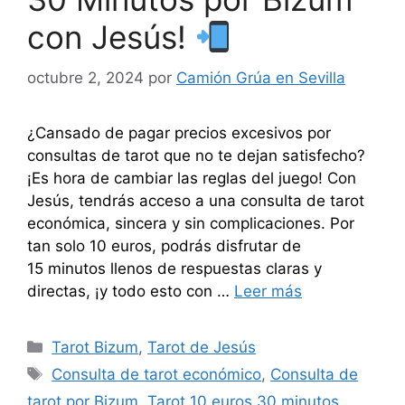
con Jesús!
octubre 2, 2024
por
Camión Grúa en Sevilla
¿Cansado de pagar precios excesivos por
consultas de tarot que no te dejan satisfecho?
¡Es hora de cambiar las reglas del juego! Con
Jesús, tendrás acceso a una consulta de tarot
económica, sincera y sin complicaciones. Por
tan solo 10 euros, podrás disfrutar de
15 minutos llenos de respuestas claras y
directas, ¡y todo esto con …
Leer más
Categorías
Tarot Bizum
,
Tarot de Jesús
Etiquetas
Consulta de tarot económico
,
Consulta de
tarot por Bizum
,
Tarot 10 euros 30 minutos
,