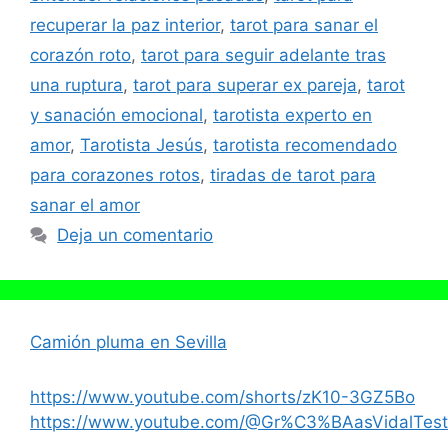
recuperar la paz interior
,
tarot para sanar el
corazón roto
,
tarot para seguir adelante tras
una ruptura
,
tarot para superar ex pareja
,
tarot
y sanación emocional
,
tarotista experto en
amor
,
Tarotista Jesús
,
tarotista recomendado
para corazones rotos
,
tiradas de tarot para
sanar el amor
Deja un comentario
Camión pluma en Sevilla
https://www.youtube.com/shorts/zK10-3GZ5Bo
https://www.youtube.com/@Gr%C3%BAasVidalTest