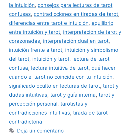
la intuición
,
consejos para lecturas de tarot
confusas
,
contradicciones en tiradas de tarot
,
diferencias entre tarot e intuición
,
equilibrio
entre intuición y tarot
,
interpretación de tarot y
corazonadas
,
interpretación dual en tarot
,
intuición frente a tarot
,
intuición y simbolismo
del tarot
,
intuición y tarot
,
lectura de tarot
confusa
,
lectura intuitiva de tarot
,
qué hacer
cuando el tarot no coincide con tu intuición
,
significado oculto en lecturas de tarot
,
tarot y
dudas intuitivas
,
tarot y guía interna
,
tarot y
percepción personal
,
tarotistas y
contradicciones intuitivas
,
tirada de tarot
contradictoria
Deja un comentario