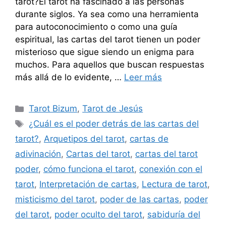
tarot?El tarot ha fascinado a las personas
durante siglos. Ya sea como una herramienta
para autoconocimiento o como una guía
espiritual, las cartas del tarot tienen un poder
misterioso que sigue siendo un enigma para
muchos. Para aquellos que buscan respuestas
más allá de lo evidente, …
Leer más
Categorías
Tarot Bizum
,
Tarot de Jesús
Etiquetas
¿Cuál es el poder detrás de las cartas del
tarot?
,
Arquetipos del tarot
,
cartas de
adivinación
,
Cartas del tarot
,
cartas del tarot
poder
,
cómo funciona el tarot
,
conexión con el
tarot
,
Interpretación de cartas
,
Lectura de tarot
,
misticismo del tarot
,
poder de las cartas
,
poder
del tarot
,
poder oculto del tarot
,
sabiduría del