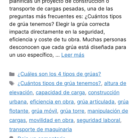
planificas un proyecto de construcción o
transporte de cargas pesadas, una de las
preguntas más frecuentes es: ¿Cuántos tipos
de grúa tenemos? Elegir la grúa correcta
impacta directamente en la seguridad,
eficiencia y coste de tu obra. Muchas personas
desconocen que cada grúa está diseñada para
un uso específico, …
Leer más
Categorías
¿Cuáles son los 4 tipos de grúas?
Etiquetas
¿Cuántos tipos de grúa tenemos?
,
altura de
elevación
,
capacidad de carga
,
construcción
urbana
,
eficiencia en obra
,
grúa articulada
,
grúa
flotante
,
grúa móvil
,
grúa torre
,
manipulación de
cargas
,
movilidad en obra
,
seguridad laboral
,
transporte de maquinaria