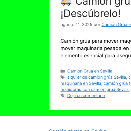
Camión grúa
¡Descúbrelo!
agosto 11, 2025
por
Camión Grúa en
Camión grúa para mover maquin
mover maquinaria pesada en Se
elemento esencial para asegur
Categorías
Camion Grua en Sevilla
Etiquetas
alquiler de camión grúa Sevilla
,
c
maquinaria en Sevilla
,
camión grúa t
maniobras con camión grúa Sevilla
,
Deja un comentario