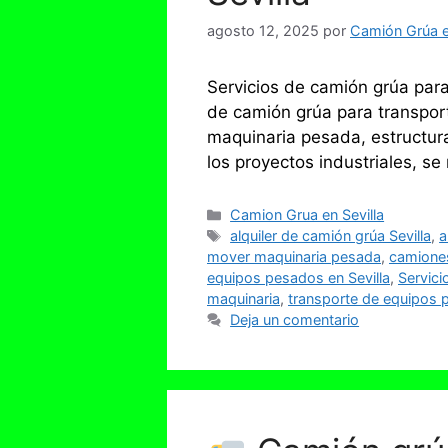
agosto 12, 2025
por
Camión Grúa en
Servicios de camión grúa para 
de camión grúa para transport
maquinaria pesada, estructura
los proyectos industriales, se
Categorías
Camion Grua en Sevilla
Etiquetas
alquiler de camión grúa Sevilla
,
a
mover maquinaria pesada
,
camiones
equipos pesados en Sevilla
,
Servici
maquinaria
,
transporte de equipos p
Deja un comentario