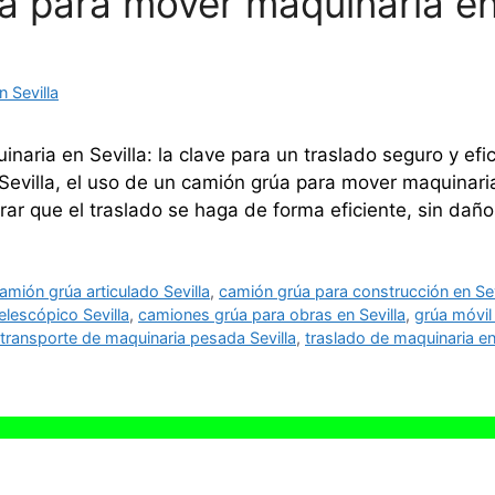
 para mover maquinaria en 
 Sevilla
aria en Sevilla: la clave para un traslado seguro y efi
villa, el uso de un camión grúa para mover maquinaria
ar que el traslado se haga de forma eficiente, sin dañ
amión grúa articulado Sevilla
,
camión grúa para construcción en Sev
elescópico Sevilla
,
camiones grúa para obras en Sevilla
,
grúa móvil
transporte de maquinaria pesada Sevilla
,
traslado de maquinaria en