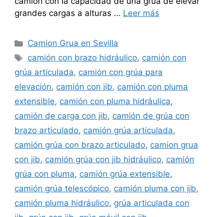
camión con la capacidad de una grúa de elevar
grandes cargas a alturas …
Leer más
Categorías
Camion Grua en Sevilla
Etiquetas
camión con brazo hidráulico
,
camión con
grúa articulada
,
camión con grúa para
elevación
,
camión con jib
,
camión con pluma
extensible
,
camión con pluma hidráulica
,
camión de carga con jib
,
camión de grúa con
brazo articulado
,
camión grúa articulada
,
camión grúa con brazo articulado
,
camion grua
con jib
,
camión grúa con jib hidráulico
,
camión
grúa con pluma
,
camión grúa extensible
,
camión grúa telescópico
,
camión pluma con jib
,
camión pluma hidráulico
,
grúa articulada con