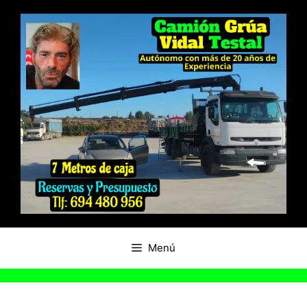
Saltar
al
contenido
Menú