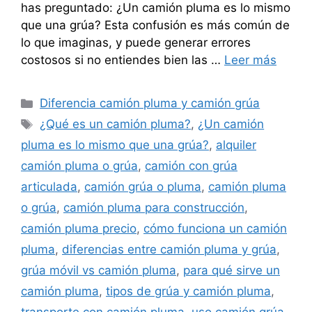
has preguntado: ¿Un camión pluma es lo mismo
que una grúa? Esta confusión es más común de
lo que imaginas, y puede generar errores
costosos si no entiendes bien las …
Leer más
Categorías
Diferencia camión pluma y camión grúa
Etiquetas
¿Qué es un camión pluma?
,
¿Un camión
pluma es lo mismo que una grúa?
,
alquiler
camión pluma o grúa
,
camión con grúa
articulada
,
camión grúa o pluma
,
camión pluma
o grúa
,
camión pluma para construcción
,
camión pluma precio
,
cómo funciona un camión
pluma
,
diferencias entre camión pluma y grúa
,
grúa móvil vs camión pluma
,
para qué sirve un
camión pluma
,
tipos de grúa y camión pluma
,