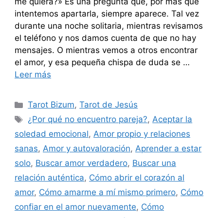
me quiera?» Es una pregunta que, por más que
intentemos apartarla, siempre aparece. Tal vez
durante una noche solitaria, mientras revisamos
el teléfono y nos damos cuenta de que no hay
mensajes. O mientras vemos a otros encontrar
el amor, y esa pequeña chispa de duda se …
Leer más
Categorías
Tarot Bizum
,
Tarot de Jesús
Etiquetas
¿Por qué no encuentro pareja?
,
Aceptar la
soledad emocional
,
Amor propio y relaciones
sanas
,
Amor y autovaloración
,
Aprender a estar
solo
,
Buscar amor verdadero
,
Buscar una
relación auténtica
,
Cómo abrir el corazón al
amor
,
Cómo amarme a mí mismo primero
,
Cómo
confiar en el amor nuevamente
,
Cómo