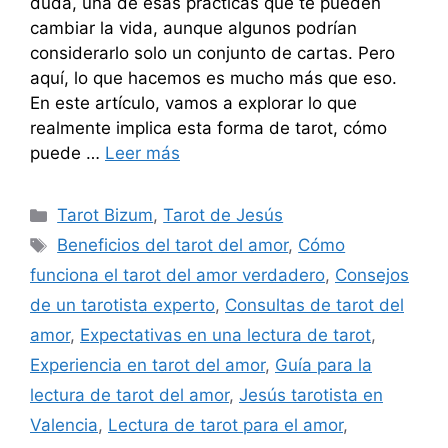
duda, una de esas prácticas que te pueden
cambiar la vida, aunque algunos podrían
considerarlo solo un conjunto de cartas. Pero
aquí, lo que hacemos es mucho más que eso.
En este artículo, vamos a explorar lo que
realmente implica esta forma de tarot, cómo
puede …
Leer más
Categorías
Tarot Bizum
,
Tarot de Jesús
Etiquetas
Beneficios del tarot del amor
,
Cómo
funciona el tarot del amor verdadero
,
Consejos
de un tarotista experto
,
Consultas de tarot del
amor
,
Expectativas en una lectura de tarot
,
Experiencia en tarot del amor
,
Guía para la
lectura de tarot del amor
,
Jesús tarotista en
Valencia
,
Lectura de tarot para el amor
,