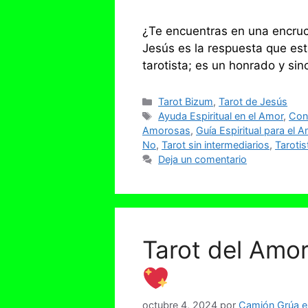
¿Te encuentras en una encruci
Jesús es la respuesta que e
tarotista; es un honrado y si
Categorías
Tarot Bizum
,
Tarot de Jesús
Etiquetas
Ayuda Espiritual en el Amor
,
Cone
Amorosas
,
Guía Espiritual para el 
No
,
Tarot sin intermediarios
,
Taroti
Deja un comentario
Tarot del Amor
octubre 4, 2024
por
Camión Grúa en