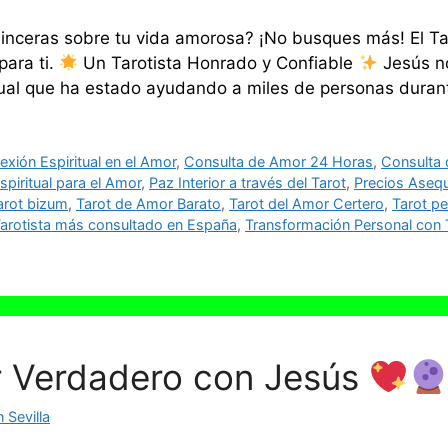
sinceras sobre tu vida amorosa? ¡No busques más! El Ta
para ti.
Un Tarotista Honrado y Confiable
Jesús no
itual que ha estado ayudando a miles de personas dura
xión Espiritual en el Amor
,
Consulta de Amor 24 Horas
,
Consulta d
spiritual para el Amor
,
Paz Interior a través del Tarot
,
Precios Asequ
arot bizum
,
Tarot de Amor Barato
,
Tarot del Amor Certero
,
Tarot p
arotista más consultado en España
,
Transformación Personal con 
r Verdadero con Jesús
 Sevilla