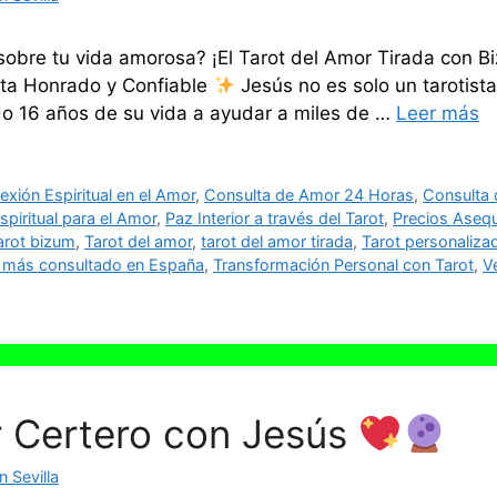
obre tu vida amorosa? ¡El Tarot del Amor Tirada con Bi
ta Honrado y Confiable
Jesús no es solo un tarotista
do 16 años de su vida a ayudar a miles de …
Leer más
xión Espiritual en el Amor
,
Consulta de Amor 24 Horas
,
Consulta d
spiritual para el Amor
,
Paz Interior a través del Tarot
,
Precios Asequ
arot bizum
,
Tarot del amor
,
tarot del amor tirada
,
Tarot personaliza
a más consultado en España
,
Transformación Personal con Tarot
,
V
r Certero con Jesús
 Sevilla