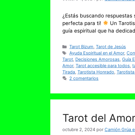
¿Estás buscando respuestas s
perfecta para ti!
Un Tarotis
guía espiritual que ha dedica
Categorías
Tarot Bizum
,
Tarot de Jesús
Etiquetas
Ayuda Espiritual en el Amor
,
Cone
Tarot
,
Decisiones Amorosas
,
Guía E
Amor
,
Tarot accesible para todos
,
t
Tirada
,
Tarotista Honrado
,
Tarotist
2 comentarios
Tarot del Amo
octubre 2, 2024
por
Camión Grúa en