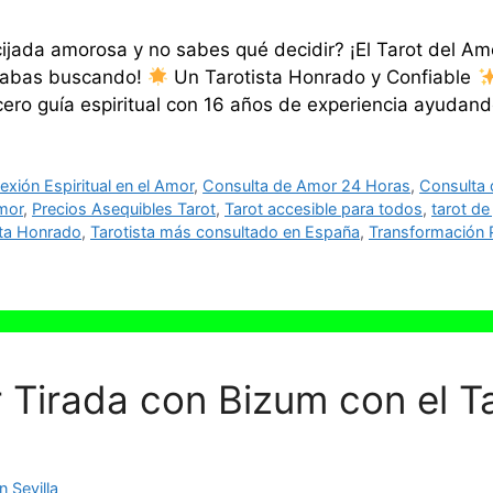
jada amorosa y no sabes qué decidir? ¡El Tarot del Amo
stabas buscando!
Un Tarotista Honrado y Confiable
ncero guía espiritual con 16 años de experiencia ayuda
xión Espiritual en el Amor
,
Consulta de Amor 24 Horas
,
Consulta d
Amor
,
Precios Asequibles Tarot
,
Tarot accesible para todos
,
tarot de
sta Honrado
,
Tarotista más consultado en España
,
Transformación 
 Tirada con Bizum con el T
 Sevilla