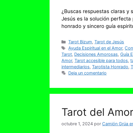
¿Buscas respuestas claras y 
Jesús es la solución perfecta 
honrado y sincero guía espir
Categorías
Tarot Bizum
,
Tarot de Jesús
Etiquetas
Ayuda Espiritual en el Amor
,
Cone
Tarot
,
Decisiones Amorosas
,
Guía E
Amor
,
Tarot accesible para todos
,
t
intermediarios
,
Tarotista Honrado
,
T
Deja un comentario
Tarot del Amo
octubre 1, 2024
por
Camión Grúa en