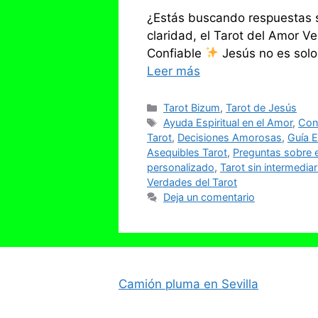
¿Estás buscando respuestas s
claridad, el Tarot del Amor V
Confiable
Jesús no es solo
Leer más
Categorías
Tarot Bizum
,
Tarot de Jesús
Etiquetas
Ayuda Espiritual en el Amor
,
Cone
Tarot
,
Decisiones Amorosas
,
Guía E
Asequibles Tarot
,
Preguntas sobre 
personalizado
,
Tarot sin intermediar
Verdades del Tarot
Deja un comentario
Camión pluma en Sevilla