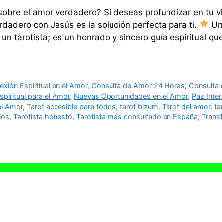
obre el amor verdadero? Si deseas profundizar en tu v
erdadero con Jesús es la solución perfecta para ti.
Un 
 un tarotista; es un honrado y sincero guía espiritual 
xión Espiritual en el Amor
,
Consulta de Amor 24 Horas
,
Consulta d
spiritual para el Amor
,
Nuevas Oportunidades en el Amor
,
Paz Inter
el Amor
,
Tarot accesible para todos
,
tarot bizum
,
Tarot del amor
,
ta
ios
,
Tarotista honesto
,
Tarotista más consultado en España
,
Trans