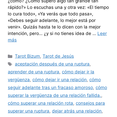
¿cómo? ¿Cómo supero algo tan grande tan
rápido?» Lo escuchas una y otra vez: «El tiempo
lo cura todo», «Ya verás que todo pasa»,
«Debes seguir adelante, lo mejor está por
venir». Quizás hasta te lo dicen con la mejor
intención, pero… ¿y si no tienes idea de …
Leer
más
Categorías
Tarot Bizum
,
Tarot de Jesús
Etiquetas
aceptación después de una ruptura
,
aprender de una ruptura
,
cómo dejar ir la
vergüenza
,
cómo dejar ir una relación
,
cómo
seguir adelante tras un fracaso amoroso
,
cómo
superar la vergüenza de una relación fallida.
,
cómo superar una relación rota
,
consejos para
superar una ruptura
,
dejar atrás una relación
,